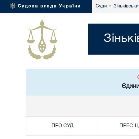
Зіньківськи
Судова влада України
Суди
•
Зіньк
Єдини
ПРО СУД
ПРЕС-Ц