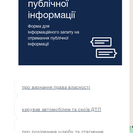
публічної
інформації
Форма для
інформаційного запиту на
отримання публічної
інформації
про визнання права власності
керував автомобілем та скоїв ДТП
про розірвання шлюбу та стягнення