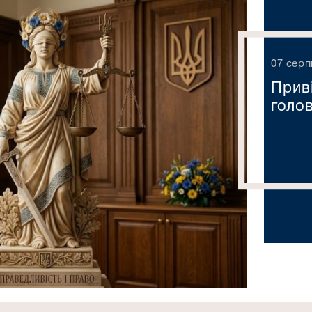
07 серп
Прив
голов