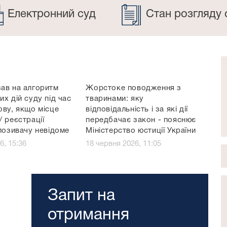
Електронний суд
Стан розгляду 
ав на алгоритм
Жорстоке поводження з
х дій суду під час
тваринами: яку
ову, якщо місце
відповідальність і за які дії
 реєстрації
передбачає закон - пояснює
позивачу невідоме
Міністерство юстиції України
6, 15:36
18 червня 2026, 11:05
Запит на
отримання