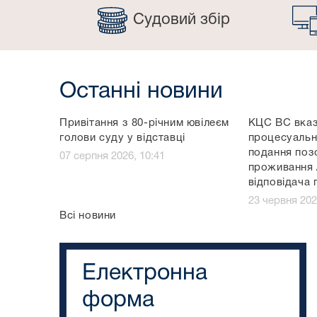
Судовий збір
Останні новини
Привітання з 80-річним ювілеєм
КЦС ВС вказ
голови суду у відставці
процесуальни
подання поз
07 серпня 2026, 10:41
проживання /
відповідача 
23 червня 202
Всі новини
Електронна
форма