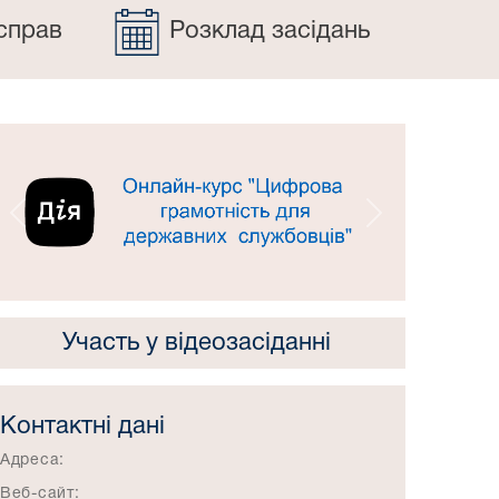
справ
Розклад засідань
Попередній
Наступний
Участь у відеозасіданні
Контактні дані
Адреса:
Веб-сайт: